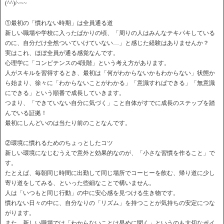
(^^)/~~~
①最初の「慣れない時期」は全員通る道
新しい職場や学校に入ったばかりの頃、「周りの人はみんなテキパキしている
のに、自分だけ全然ついていけていない…」と感じた経験はありませんか？
実はこれ、ほぼ全員が通る感覚なんです。
心理学に「コンピテンスの4段階」という考え方があります。
人がスキルを習得するとき、最初は「何がわからないかもわからない」状態か
ら始まり、徐々に「わからないことがわかる」「意識すればできる」「無意識
にできる」という順番で成長していきます。
つまり、「できていない自分に気づく」こと自体がすでに成長のステップを踏
んでいる証拠！
最初にしんどいのは当たり前のことなんです。
②環境に慣れるためのちょっとしたコツ
新しい環境になじむうえで意外と効果的なのが、「小さな習慣を作ること」で
す。
たとえば、毎朝同じ時間に出勤して同じ場所でコーヒーを飲む、帰り道に少し
寄り道をしてみる、といった些細なことで構いません。
人は「いつもと同じ行動」の中に安心感を見つける生き物です。
慣れない日々の中に、自分なりの「リズム」を持つことが気持ちの安定につな
がります。
また、新しい職場では「わからないことは早めに聞く」というのも大切なポイ