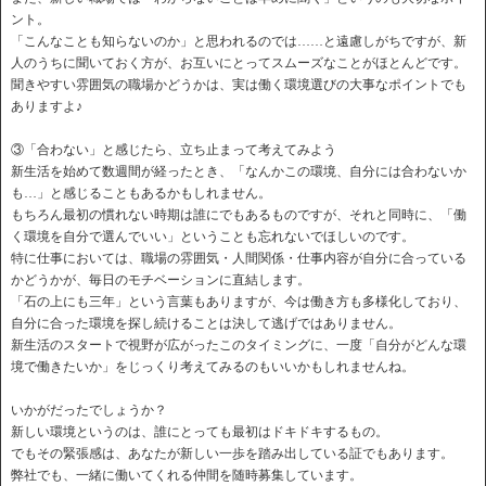
ント。
「こんなことも知らないのか」と思われるのでは……と遠慮しがちですが、新
人のうちに聞いておく方が、お互いにとってスムーズなことがほとんどです。
聞きやすい雰囲気の職場かどうかは、実は働く環境選びの大事なポイントでも
ありますよ♪
③「合わない」と感じたら、立ち止まって考えてみよう
新生活を始めて数週間が経ったとき、「なんかこの環境、自分には合わないか
も…」と感じることもあるかもしれません。
もちろん最初の慣れない時期は誰にでもあるものですが、それと同時に、「働
く環境を自分で選んでいい」ということも忘れないでほしいのです。
特に仕事においては、職場の雰囲気・人間関係・仕事内容が自分に合っている
かどうかが、毎日のモチベーションに直結します。
「石の上にも三年」という言葉もありますが、今は働き方も多様化しており、
自分に合った環境を探し続けることは決して逃げではありません。
新生活のスタートで視野が広がったこのタイミングに、一度「自分がどんな環
境で働きたいか」をじっくり考えてみるのもいいかもしれませんね。
いかがだったでしょうか？
新しい環境というのは、誰にとっても最初はドキドキするもの。
でもその緊張感は、あなたが新しい一歩を踏み出している証でもあります。
弊社でも、一緒に働いてくれる仲間を随時募集しています。