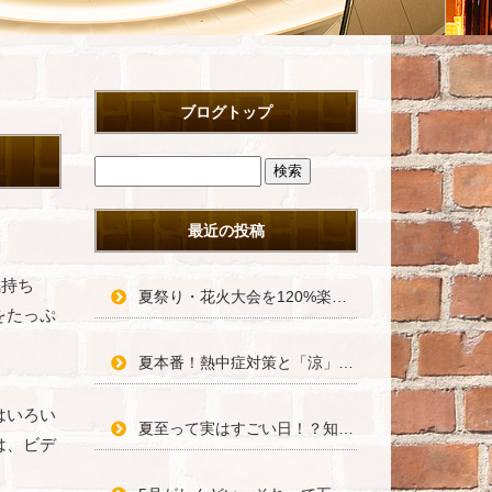
ブログトップ
最近の投稿
気持ち
夏祭り・花火大会を120%楽しむための豆知識＆浴衣術！
をたっぷ
夏本番！熱中症対策と「涼」の過ごし方で夏を乗り切ろう
はいろい
夏至って実はすごい日！？知って得する豆知識と長い一日の楽しみ方
は、ビデ