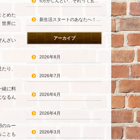
5月がしんどい…それって五月病かも？働く人のためのセルフケア術
まとめた
新生活スタートのあなたへ！不安を自信に変える、新しい環境での過ごし方
、世界に
アーカイブ
ぜんざい
2026年8月
見たり、
2026年7月
。
一緒に料
2026年6月
になるん
2026年4月
用のルー
2026年3月
ることも