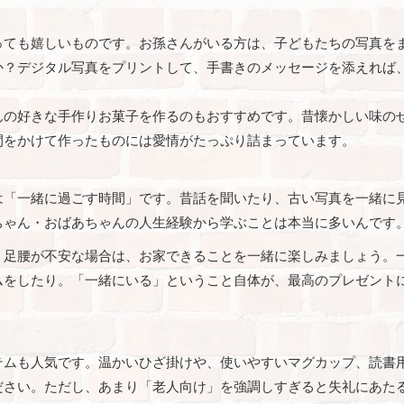
っても嬉しいものです。お孫さんがいる方は、子どもたちの写真を
か？デジタル写真をプリントして、手書きのメッセージを添えれば
んの好きな手作りお菓子を作るのもおすすめです。昔懐かしい味の
間をかけて作ったものには愛情がたっぷり詰まっています。
は「一緒に過ごす時間」です。昔話を聞いたり、古い写真を一緒に
ちゃん・おばあちゃんの人生経験から学ぶことは本当に多いんです
。足腰が不安な場合は、お家できることを一緒に楽しみましょう。
ムをしたり。「一緒にいる」ということ自体が、最高のプレゼント
テムも人気です。温かいひざ掛けや、使いやすいマグカップ、読書
ださい。ただし、あまり「老人向け」を強調しすぎると失礼にあた