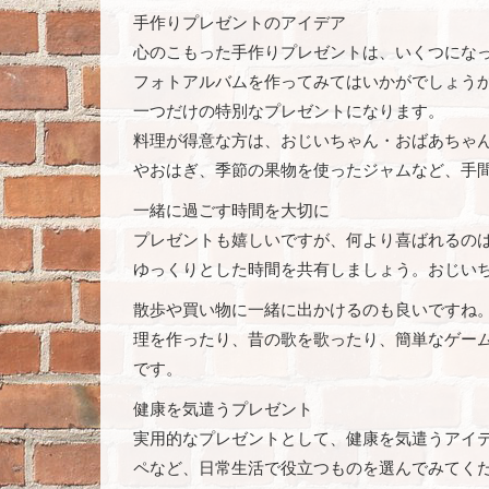
手作りプレゼントのアイデア
心のこもった手作りプレゼントは、いくつにな
フォトアルバムを作ってみてはいかがでしょう
一つだけの特別なプレゼントになります。
料理が得意な方は、おじいちゃん・おばあちゃ
やおはぎ、季節の果物を使ったジャムなど、手
一緒に過ごす時間を大切に
プレゼントも嬉しいですが、何より喜ばれるの
ゆっくりとした時間を共有しましょう。おじい
散歩や買い物に一緒に出かけるのも良いですね
理を作ったり、昔の歌を歌ったり、簡単なゲー
です。
健康を気遣うプレゼント
実用的なプレゼントとして、健康を気遣うアイ
ペなど、日常生活で役立つものを選んでみてく