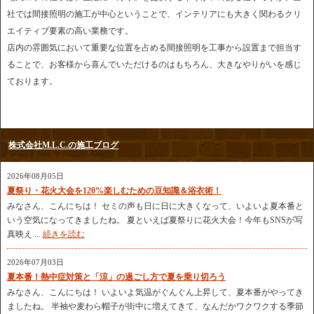
社では間接照明の施工が中心ということで、インテリアにも大きく関わるクリ
エイティブ要素の高い業務です。
店内の雰囲気において重要な位置を占める間接照明を工事から設置まで担当す
ることで、お客様から喜んでいただけるのはもちろん、大きなやりがいを感じ
ております。
株式会社M.L.C.の施工ブログ
2026年08月05日
夏祭り・花火大会を120%楽しむための豆知識＆浴衣術！
みなさん、こんにちは！ セミの声も日に日に大きくなって、いよいよ夏本番と
いう空気になってきましたね。 夏といえば夏祭りに花火大会！今年もSNSが写
真映え ...
続きを読む
2026年07月03日
夏本番！熱中症対策と「涼」の過ごし方で夏を乗り切ろう
みなさん、こんにちは！ いよいよ気温がぐんぐん上昇して、夏本番がやってき
ましたね。 半袖や麦わら帽子が街中に増えてきて、なんだかワクワクする季節