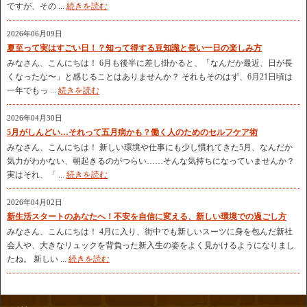
ですが、その ...
続きを読む
2026年06月09日
夏至って実はすごい日！？知って得する豆知識と長い一日の楽しみ方
みなさん、こんにちは！ 6月も後半に差し掛かると、「なんだか最近、日が長
くなったな〜」と感じることはありませんか？ それもそのはず、6月21日頃は
一年でもっ ...
続きを読む
2026年04月30日
5月がしんどい…それって五月病かも？働く人のためのセルフケア術
みなさん、こんにちは！ 新しい環境や仕事にも少し慣れてきた5月、なんだか
気力がわかない、朝起きるのがつらい……そんな気持ちになっていませんか？
実はそれ、「 ...
続きを読む
2026年04月02日
新生活スタートのあなたへ！不安を自信に変える、新しい環境での過ごし方
みなさん、こんにちは！ 4月に入り、街中でも新しいスーツに身を包んだ新社
会人や、大きなリュックを背負った新入生の姿をよく見かけるようになりまし
たね。 新しい ...
続きを読む