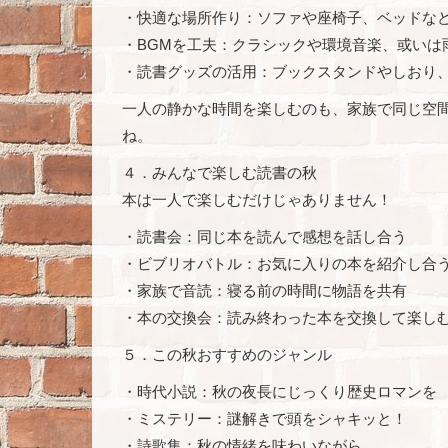
・快適な場所作り：ソファや座椅子、ベッドな
・BGMを工夫：クラシックや環境音楽、或いは
・読書グッズの活用：ブックスタンドやしおり
一人の静かな時間を楽しむのも、家族で同じ空
ね。
４．みんなで楽しむ読書の秋
本は一人で楽しむだけじゃありません！
・読書会：同じ本を読んで感想を話し合う
・ビブリオバトル：お気に入りの本を紹介し合
・家族で音読：寝る前の時間に物語を共有
・本の交換会：読み終わった本を交換して楽し
５．この秋おすすめのジャンル
・時代小説：秋の夜長にじっくり歴史ロマンを
・ミステリー：謎解きで頭をシャキッと！
・詩歌集：秋の情緒を味わいながら