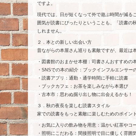
ですよ。
現代では、日が短くなって外で遊ぶ時間が減る
囲気が読書にぴったりということも、「読書の
しれません。
２．本との新しい出会い方
昔ながらの本屋さん巡りも素敵ですが、最近は
・図書館のおまかせ本棚：司書さんおすすめの
・SNSでの本の紹介：ブックインフルエンサー
・読書アプリ：通勤・通学時間に手軽に読書
・ブックカフェ：お茶を楽しみながら本選び
・古本市：思わぬ掘り出し物に出会えるかも！
３．秋の夜長を楽しむ読書スタイル
家での読書をもっと素敵に楽しむためのポイン
・お気に入りの飲み物を用意：温かい紅茶やコ
・照明にこだわる：間接照明で目に優しく雰囲