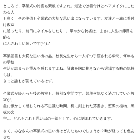
ところで、卒業式の袴姿も素敵ですよね。最近では着付けとヘアメイクにこだ
わる人
も多く、その準備も卒業式の大切な思い出になっています。友達と一緒に着付
け教室
に通ったり、前日にネイルをしたり...。華やかな袴姿は、まさに人生の節目を
飾る
にふさわしい装いです(^^)ノ
卒業証書も大切な思い出の品。校長先生から一人ずつ手渡される瞬間、何年も
の学校
生活が詰まった重みを感じますよね。証書を胸に抱きながら退場する時の気持
ちは、
きっと誰もが覚えているはず。
卒業式が終わった後の教室も、特別な空間です。普段何気なく過ごしていた教
室が、
急に懐かしく感じられる不思議な時間。机に刻まれた落書き、窓際の植物、黒
板の文
字...。どれもこれも思い出の一部として、心に刻まれていきます。
さて、みなさんの卒業式の思い出はどんなものでしょうか？時が経っても色あ
せな