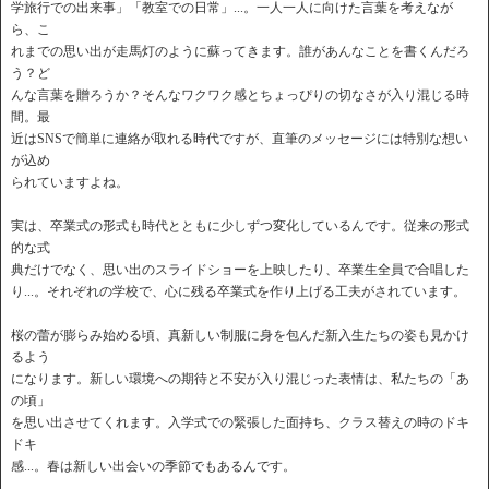
学旅行での出来事」「教室での日常」...。一人一人に向けた言葉を考えなが
ら、こ
れまでの思い出が走馬灯のように蘇ってきます。誰があんなことを書くんだろ
う？ど
んな言葉を贈ろうか？そんなワクワク感とちょっぴりの切なさが入り混じる時
間。最
近はSNSで簡単に連絡が取れる時代ですが、直筆のメッセージには特別な想い
が込め
られていますよね。
実は、卒業式の形式も時代とともに少しずつ変化しているんです。従来の形式
的な式
典だけでなく、思い出のスライドショーを上映したり、卒業生全員で合唱した
り...。それぞれの学校で、心に残る卒業式を作り上げる工夫がされています。
桜の蕾が膨らみ始める頃、真新しい制服に身を包んだ新入生たちの姿も見かけ
るよう
になります。新しい環境への期待と不安が入り混じった表情は、私たちの「あ
の頃」
を思い出させてくれます。入学式での緊張した面持ち、クラス替えの時のドキ
ドキ
感...。春は新しい出会いの季節でもあるんです。