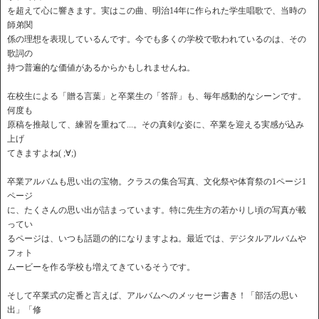
を超えて心に響きます。実はこの曲、明治14年に作られた学生唱歌で、当時の
師弟関
係の理想を表現しているんです。今でも多くの学校で歌われているのは、その
歌詞の
持つ普遍的な価値があるからかもしれませんね。
在校生による「贈る言葉」と卒業生の「答辞」も、毎年感動的なシーンです。
何度も
原稿を推敲して、練習を重ねて...。その真剣な姿に、卒業を迎える実感が込み
上げ
てきますよね( ;∀;)
卒業アルバムも思い出の宝物。クラスの集合写真、文化祭や体育祭の1ページ1
ページ
に、たくさんの思い出が詰まっています。特に先生方の若かりし頃の写真が載
ってい
るページは、いつも話題の的になりますよね。最近では、デジタルアルバムや
フォト
ムービーを作る学校も増えてきているそうです。
そして卒業式の定番と言えば、アルバムへのメッセージ書き！「部活の思い
出」「修